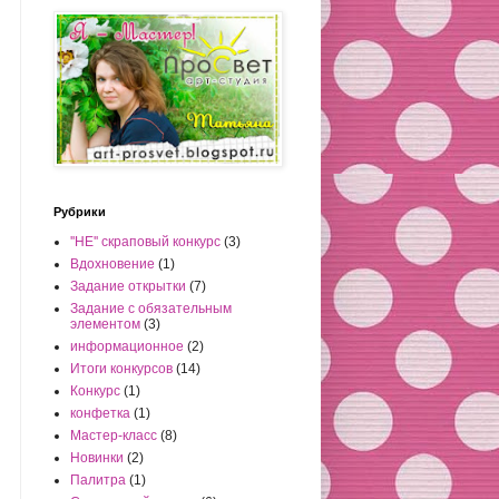
Рубрики
''НЕ'' скраповый конкурс
(3)
Вдохновение
(1)
Задание открытки
(7)
Задание с обязательным
элементом
(3)
информационное
(2)
Итоги конкурсов
(14)
Конкурс
(1)
конфетка
(1)
Мастер-класс
(8)
Новинки
(2)
Палитра
(1)