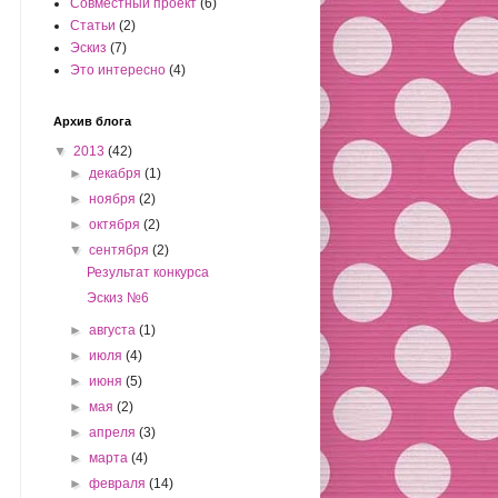
Совместный проект
(6)
Статьи
(2)
Эскиз
(7)
Это интересно
(4)
Архив блога
▼
2013
(42)
►
декабря
(1)
►
ноября
(2)
►
октября
(2)
▼
сентября
(2)
Результат конкурса
Эскиз №6
►
августа
(1)
►
июля
(4)
►
июня
(5)
►
мая
(2)
►
апреля
(3)
►
марта
(4)
►
февраля
(14)